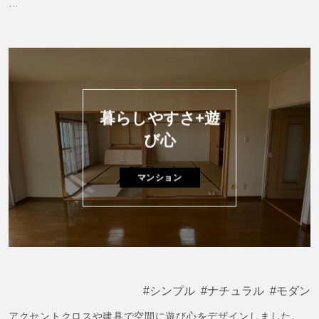
リビングに面したクローゼットの壁はホーロー壁。
好きなものに囲まれて生活するため、お二人の理想が詰まった
ピンで壁に穴を開けることなくマグネットでお気に入りのコレ
唯一のフルリノベーション
クションを飾って。
お二人に頂いたお声も掲載しております。ぜひあわせてご覧く
ださい！
部屋の角を取る事でリビングを広く。
Ｉ様リノベーションインタビュー
生活の中心にクローゼットを配置することで利便性UP！
暮らしやすさ+遊
個性的なリビングの形に合わせ丸みのある曲線家具を揃えまし
び心
た。
マンション
さらに一光ハイツ千代田はPanasonic認定のサステナブルフロ
アー材を使用しており森林保全へ貢献しています！
地球とアートそして生活
切り離せない全てを大切にしたお部屋です。
シンプル
ナチュラル
モダン
アクセントクロスや建具で空間に遊び心をデザインしました。