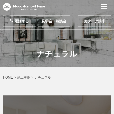
電話する
見学会・相談会
カタログ請求
ナチュラル
HOME
>
施工事例
>
ナチュラル