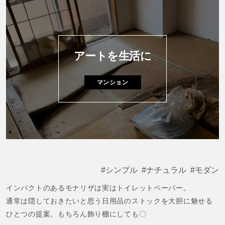
100年前のアンティークベンチチェアが出迎えてくれるひらけた
土間玄関は
暗く狭いマンション玄関のイメージを払拭する新しいスタイ
ル。
アートを生活に
廊下にもお気に入りのアンティークブラケットライトを取りつ
け、
マンション
玄関も廊下もオマケではなく気分の上がる空間に仕上がりまし
た。
各種メーカーをMIXさせたカスタマイズキッチンは使いやすさ抜
群。
プロジェクターで映画を見ながら料理をひと時が至福の時間。
シンプル
ナチュラル
モダン
家具が引き立つよう馴染みのいいナチュラルカラーの木を使用
インパクトのあるモナリザは実はトイレットペーパー。
し
通常は隠しておきたいと思う日用品のストックを大胆に魅せる
シンプルに仕上げられたリビングは無駄が無く圧倒的な機能美
ひとつの提案。もちろん飾り棚にしても〇
を誇ります。