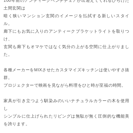
100年前のアンティークベンチチェアが出迎えてくれるひらけた
土間玄関は
暗く狭いマンション玄関のイメージを払拭する新しいスタイ
ル。
廊下にもお気に入りのアンティークブラケットライトを取りつ
け、
玄関も廊下もオマケではなく気分の上がる空間に仕上がりまし
た。
各種メーカーをMIXさせたカスタマイズキッチンは使いやすさ抜
群。
プロジェクターで映画を見ながら料理をひと時が至福の時間。
家具が引き立つよう馴染みのいいナチュラルカラーの木を使用
し
シンプルに仕上げられたリビングは無駄が無く圧倒的な機能美
を誇ります。