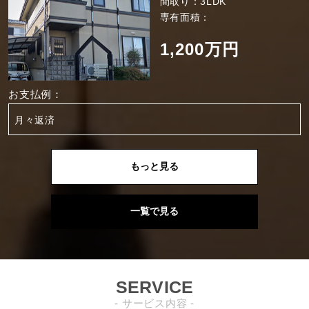
間取り：3LDK
専有面積：
1,200万円
お支払例：
月々返済
もっと見る
一覧で見る
SERVICE
- サービス内容 -