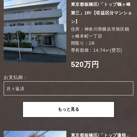
東京都板橋区/「トップ鶴ヶ峰
第三」1R/【収益区分マンショ
ン】
住所：神奈川県横浜市旭区鶴
ヶ峰本町一丁目
間取り：1R
専有面積：14.74㎡(壁芯)
520万円
お支払例：
月々返済
もっと見る
東京都板橋区/「トップ蓮根」