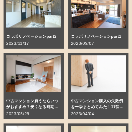
に対応するアフターサービスや付加サービスに重きを置
き、お客様に寄り添った住まいづくりを提案します。
コラボリノベーションpart2
コラボリノベーションpart1
2023/11/17
2023/09/07
中古マンション買うならいつ
中古マンション購入の失敗例
がおすすめ？安くなる時期と
を一挙まとめてみた！17個の
は？
事例
2023/05/29
2023/04/04