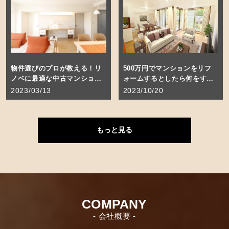
物件選びのプロが教える！リ
500万円でマンションをリフ
ノベに最適な中古マンション
ォームするとしたら何をす
物件の選び方５つのポイント
る？
2023/03/13
2023/10/20
とは？
もっと見る
COMPANY
- 会社概要 -