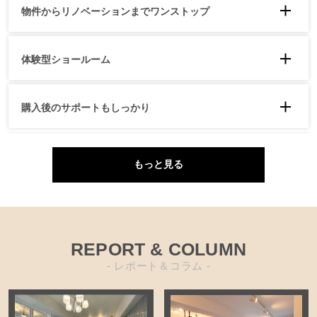
物件からリノベーションまでワンストップ
体験型ショールーム
仲介不動産会社や会計士、税理士、収納アドバイザーな
購入後のサポートもしっかり
ど、住まいに関する専門家とのコネクションもあるので、
お客様の理想の家づくりをトータルでサポートします。
毎日の暮らしから、理想のライフスタイル、将来のことな
どヒアリングしながら、プロの住まいコーディネーター
もっと見る
が、お客様にぴったりのマイホームを創ります。
マンション物件購入からリノベーション施工までをワンス
トップで提供。ご要望に合わせた物件を選定し、デザイン
することで「こんな家に住みたかった」をカタチにしま
リノベーションを実際に見て、体感できるショールームを
REPORT & COLUMN
す。
完備。打ち合わせ専用ルームもあるので、担当者やコーデ
- レポート＆コラム -
ィネーターと落ち着いて打ち合わせすることができます。
住まいは探し始めて購入に至るまでの期間より、住んでい
る時間の方が圧倒的に長いです。住宅購入後の様々な悩み