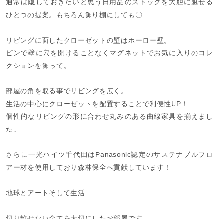
通常は隠しておきたいと思う日用品のストックを大胆に魅せる
ひとつの提案。もちろん飾り棚にしても〇
リビングに面したクローゼットの壁はホーロー壁。
ピンで壁に穴を開けることなくマグネットでお気に入りのコレ
クションを飾って。
部屋の角を取る事でリビングを広く。
生活の中心にクローゼットを配置することで利便性UP！
個性的なリビングの形に合わせ丸みのある曲線家具を揃えまし
た。
さらに一光ハイツ千代田はPanasonic認定のサステナブルフロ
アー材を使用しており森林保全へ貢献しています！
地球とアートそして生活
切り離せない全てを大切にしたお部屋です。